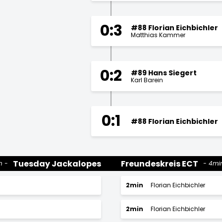
0:3
#88 Florian Eichbichler
Matthias Kammer
0:2
#89 Hans Siegert
Karl Barein
0:1
#88 Florian Eichbichler
Tuesday Jackalopes
Freundeskreis ECT
n
4mi
2min
Florian Eichbichler
2min
Florian Eichbichler