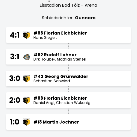
Eisstadion Bad Tölz - Arena
Schiedsrichter:
Gunners
#88 Florian Eichbichler
4:1
Hans Siegert
#92 Rudolf Lehner
3:1
Dirk Holubek
Mathias Stenzel
#42 Georg Grünwalder
3:0
Sebastian Schwind
#88 Florian Eichbichler
2:0
Daniel Angl
Christian Wukonig
1:0
#18 Martin Jochner