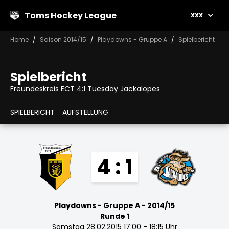
Toms Hockey League
xxx
Home
Saison 2014/15
Playdowns - Gruppe A
Spielbericht
Spielbericht
Freundeskreis ECT 4:1 Tuesday Jackalopes
SPIELBERICHT
AUFSTELLUNG
4 : 1
Playdowns - Gruppe A - 2014/15
Runde 1
Samstag 28.02.2015 17:00 - 18:15 Uhr