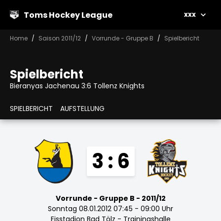
Toms Hockey League
xxx
Home
Saison 2011/12
Vorrunde - Gruppe B
Spielbericht
Spielbericht
Bieranyas Jachenau 3:6 Tollenz Knights
SPIELBERICHT
AUFSTELLUNG
3 : 6
Vorrunde - Gruppe B - 2011/12
Sonntag 08.01.2012 07:45 - 09:00 Uhr
Eisstadion Bad Tölz - Trainingshalle