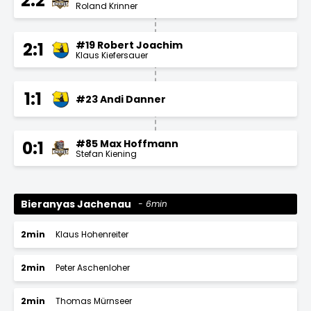
2:2
Roland Krinner
#19 Robert Joachim
2:1
Klaus Kiefersauer
1:1
#23 Andi Danner
#85 Max Hoffmann
0:1
Stefan Kiening
Bieranyas Jachenau
6min
2min
Klaus Hohenreiter
2min
Peter Aschenloher
2min
Thomas Mürnseer