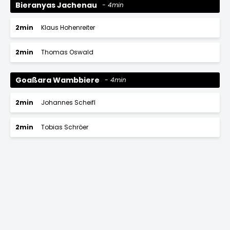
Bieranyas Jachenau
4min
2min
Klaus Hohenreiter
2min
Thomas Oswald
Goaßara Wambbiere
4min
2min
Johannes Scheifl
2min
Tobias Schröer