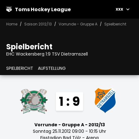
Toms Hockey League
xxx
Home
Saison 2012/13
Vorrunde - Gruppe A
Spielbericht
Spielbericht
EHC Wackersberg 1:9 TSV Dietramszell
SPIELBERICHT
AUFSTELLUNG
1 : 9
Vorrunde - Gruppe A - 2012/13
Sonntag 25.11.2012 09:00 - 10:15 Uhr
Eisstadion Bad Tölz - Arena