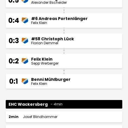
0:5
Alexander Bscheider
#6 Andreas Portenlänger
0:4
Felix Klein
#58 Christoph Lück
0:3
Florian Demmel
Felix Klein
0:2
Sepp Werberger
Benni Mühlburger
0:1
Felix Klein
EHC Wackersberg
4min
2min
Josef Blindhammer