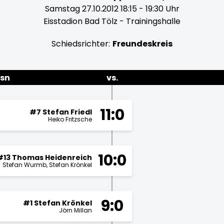
Samstag 27.10.2012 18:15 - 19:30 Uhr
Eisstadion Bad Tölz - Trainingshalle
Schiedsrichter:
Freundeskreis
osn
vs.
11:0
#7 Stefan Friedl
Heiko Fritzsche
10:0
#13 Thomas Heidenreich
Stefan Wurmb
Stefan Krönkel
9:0
#1 Stefan Krönkel
Jörn Millan