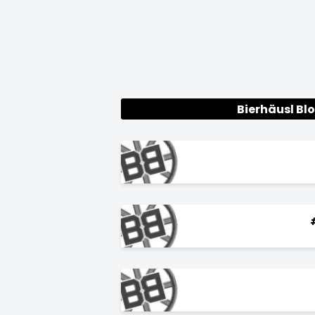
Bierhäusl Bl