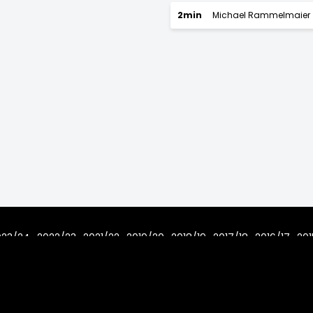
2min
Michael Rammelmaier
023/24
2022/23
2021/22
2019/20
2018/19
2017/18
2016/17
201
7/08
Home
Regeln
Impressum
Datenschutz