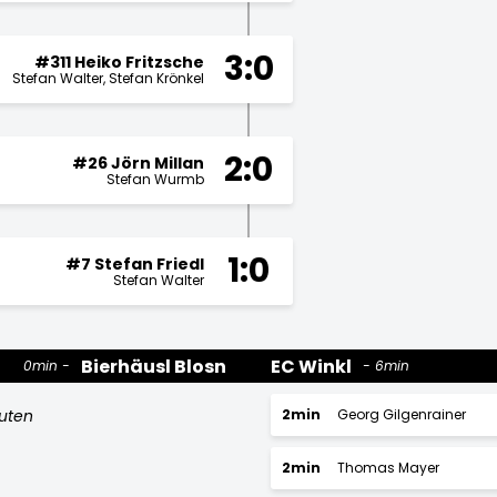
3:0
#311 Heiko Fritzsche
Stefan Walter
Stefan Krönkel
2:0
#26 Jörn Millan
Stefan Wurmb
1:0
#7 Stefan Friedl
Stefan Walter
Bierhäusl Blosn
EC Winkl
0min
6min
nuten
2min
Georg Gilgenrainer
2min
Thomas Mayer