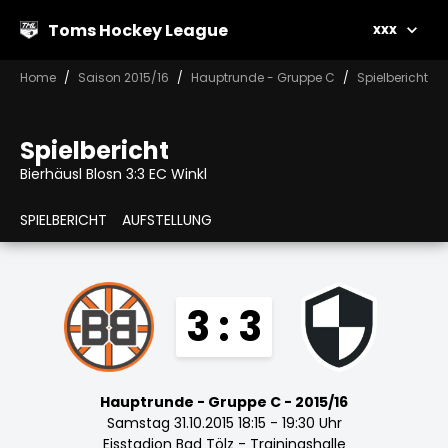
Toms Hockey League
xxx
Home
Saison 2015/16
Hauptrunde - Gruppe C
Spielbericht
Spielbericht
Bierhäusl Blosn 3:3 EC Winkl
SPIELBERICHT
AUFSTELLUNG
3 : 3
Hauptrunde - Gruppe C - 2015/16
Samstag 31.10.2015 18:15 - 19:30 Uhr
Eisstadion Bad Tölz - Trainingshalle