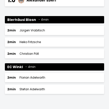
1:0
Alexander Eberl
Bierhäusl Blosn
6min
2min
Jürgen Vrabitsch
2min
Heiko Fritzsche
2min
Christian Pölt
EC Winkl
4min
2min
Florian Adelwarth
2min
Stefan Adelwarth