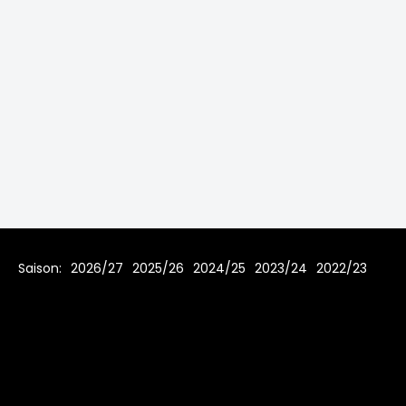
Saison:
2026/27
2025/26
2024/25
2023/24
2022/23
2021/22
2019/20
2018/19
2017/18
2016/17
2015/16
2014/15
2013/14
2012/13
2011/12
2010/11
2009/10
2008/09
2007/08
Home
Regeln
Impressum
Datenschutz