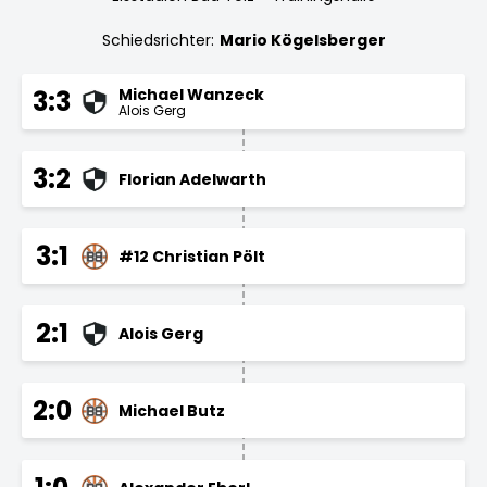
Schiedsrichter:
Mario Kögelsberger
Michael Wanzeck
3:3
Alois Gerg
3:2
Florian Adelwarth
3:1
#12 Christian Pölt
2:1
Alois Gerg
2:0
Michael Butz