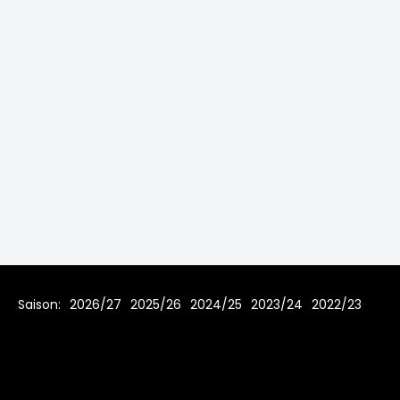
Saison:
2026/27
2025/26
2024/25
2023/24
2022/23
2021/22
2019/20
2018/19
2017/18
2016/17
2015/16
2014/15
2013/14
2012/13
2011/12
2010/11
2009/10
2008/09
2007/08