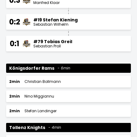
0:3
Manfred Klaar
#19 Stefan Kiening
0:2
Sebastian Wilhelm
#79 Tobias Greil
0:1
Sebastian Proll
Königsdorfer Rams
6min
2min
Christian Bollmann
2min
Nino Miggiannu
2min
Stefan Landinger
Tollenz Knights
4min