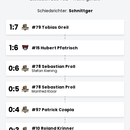
Schiedsrichter:
Schnittger
1:7
#79 Tobias Greil
1:6
#15 Hubert Pfatrisch
#78 Sebastian Proll
0:6
Stefan Kiening
#78 Sebastian Proll
0:5
Manfred Klaar
0:4
#97 Patrick Czapla
#10 Roland Krinner