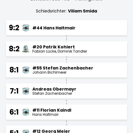
Schiedsrichter:
Viliam Smida
9:2
#44 Hans Haltmair
#20 Patrik Kohlert
8:2
Fabian Lücke
Dominik Tandler
#55 Stefan Zachenbacher
8:1
Johann Bichlmeier
Andreas Obermayr
7:1
Stefan Zachenbacher
#11 Florian Kaindl
6:1
Hans Haltmair
#12 Georg Meier