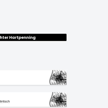
ghter Hartpenning
lintsch