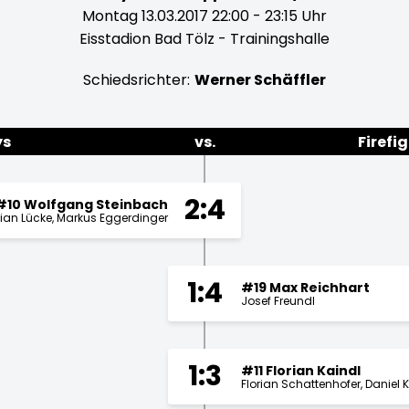
Montag 13.03.2017 22:00 - 23:15 Uhr
Eisstadion Bad Tölz - Trainingshalle
Schiedsrichter:
Werner Schäffler
ys
vs.
Firefi
2:4
#10 Wolfgang Steinbach
ian Lücke
Markus Eggerdinger
1:4
#19 Max Reichhart
Josef Freundl
1:3
#11 Florian Kaindl
Florian Schattenhofer
Daniel K