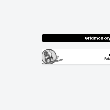
Gridmonke
Fab