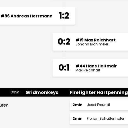
1:2
#96 Andreas Herrmann
0:2
#19 Max Reichhart
Johann Bichlmeier
0:1
#44 Hans Haltmair
Max Reichhart
Gridmonkeys
Firefighter Hartpenning
0min
nuten
2min
Josef Freundl
2min
Florian Schattenhofer