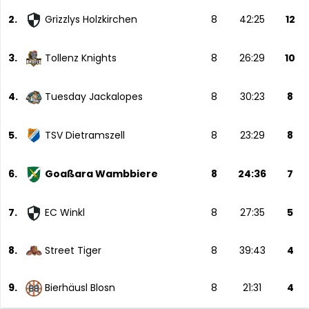
2.
Grizzlys Holzkirchen
8
42:25
12
3.
Tollenz Knights
8
26:29
10
4.
Tuesday Jackalopes
8
30:23
8
5.
TSV Dietramszell
8
23:29
8
6.
Goaßara Wambbiere
8
24:36
7
7.
EC Winkl
8
27:35
5
8.
Street Tiger
8
39:43
4
9.
Bierhäusl Blosn
8
21:31
4