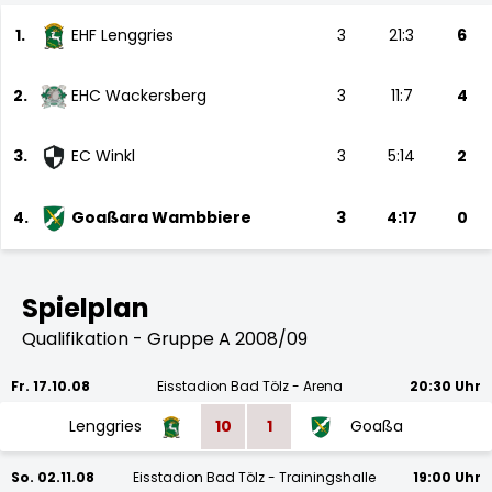
1.
EHF Lenggries
3
21:3
6
2.
EHC Wackersberg
3
11:7
4
3.
EC Winkl
3
5:14
2
4.
Goaßara Wambbiere
3
4:17
0
Spielplan
Qualifikation - Gruppe A 2008/09
Fr. 17.10.08
Eisstadion Bad Tölz - Arena
20:30 Uhr
Lenggries
10
1
Goaßa
So. 02.11.08
Eisstadion Bad Tölz - Trainingshalle
19:00 Uhr