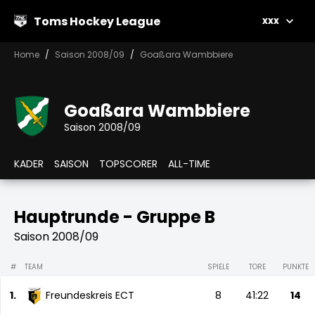
Toms Hockey League
xxx
Home
Saison 2008/09
Goaßara Wambbiere
Goaßara Wambbiere
Saison 2008/09
KADER
SAISON
TOPSCORER
ALL-TIME
Hauptrunde - Gruppe B
Saison 2008/09
#
TEAM
SPIELE
TORE
PUNKTE
1.
Freundeskreis ECT
8
41:22
14