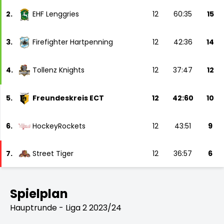
2.
EHF Lenggries
12
60:35
15
3.
Firefighter Hartpenning
12
42:36
14
4.
Tollenz Knights
12
37:47
12
5.
Freundeskreis ECT
12
42:60
10
6.
HockeyRockets
12
43:51
9
7.
Street Tiger
12
36:57
6
Spielplan
Hauptrunde - Liga 2 2023/24