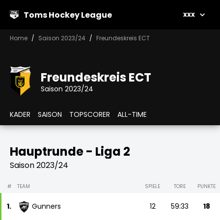
Toms Hockey League
xxx
Home
Saison 2023/24
Freundeskreis ECT
Freundeskreis ECT
Saison 2023/24
KADER
SAISON
TOPSCORER
ALL-TIME
Hauptrunde - Liga 2
Saison 2023/24
#
TEAM
SPIELE
TORE
PUNKTE
1.
Gunners
12
59:33
18