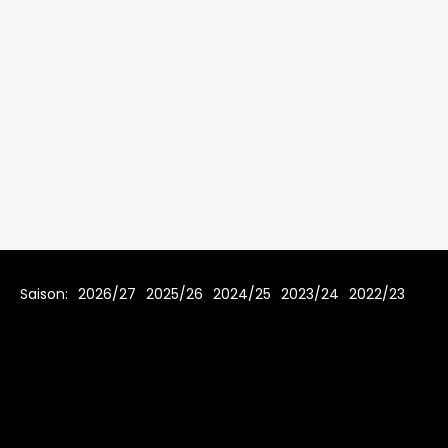
Saison:
2026/27
2025/26
2024/25
2023/24
2022/23
2021/22
2019/20
2018/19
2017/18
2016/17
2015/16
2014/15
2013/14
2012/13
2011/12
2010/11
2009/10
2008/09
2007/08
Home
Regeln
Impressum
Datenschutz