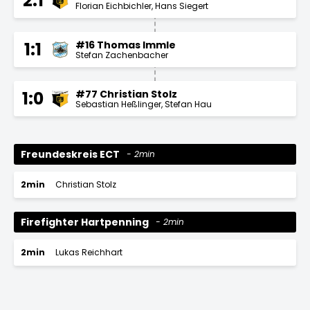
2:1
Florian Eichbichler
Hans Siegert
#16 Thomas Immle
1:1
Stefan Zachenbacher
#77 Christian Stolz
1:0
Sebastian Heßlinger
Stefan Hau
Freundeskreis ECT
2min
2min
Christian Stolz
Firefighter Hartpenning
2min
2min
Lukas Reichhart