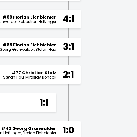
4:1
#88 Florian Eichbichler
ünwalder
Sebastian Heßlinger
3:1
#88 Florian Eichbichler
Georg Grünwalder
Stefan Hau
2:1
#77 Christian Stolz
Stefan Hau
Miroslav Roncak
1:1
1:0
#42 Georg Grünwalder
n Heßlinger
Florian Eichbichler