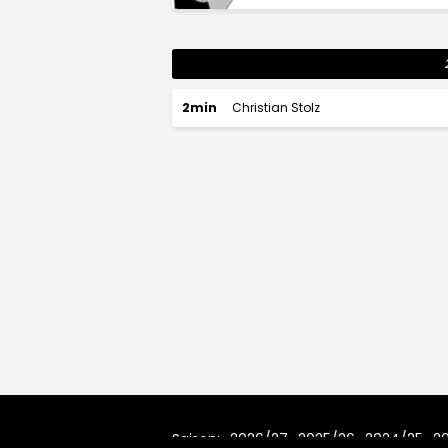
2min
Christian Stolz
Saison:
2026/27
2025/26
2024/25
2