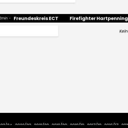
Freundeskreis ECT
Firefighter Hartpenning
2min
Kein
023/24
2022/23
2021/22
2019/20
2018/19
2017/18
2016/17
201