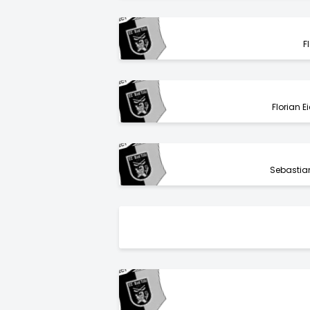
F
Florian E
Sebastia