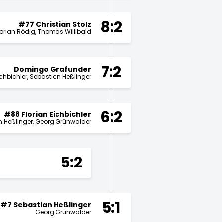
8:2
#77 Christian Stolz
lorian Rödig
Thomas Willibald
7:2
Domingo Grafunder
ichbichler
Sebastian Heßlinger
6:2
#88 Florian Eichbichler
n Heßlinger
Georg Grünwalder
5:2
5:1
#7 Sebastian Heßlinger
Georg Grünwalder