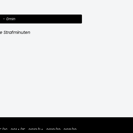
0min
e Strafminuten
5/16
2014/15
2013/14
2012/13
2011/12