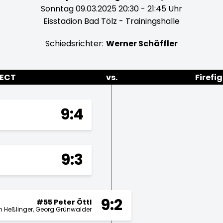
Sonntag 09.03.2025 20:30 - 21:45 Uhr
Eisstadion Bad Tölz - Trainingshalle
Schiedsrichter:
Werner Schäffler
 ECT
vs.
Firefi
9:4
9:3
9:2
#55 Peter Öttl
n Heßlinger
Georg Grünwalder