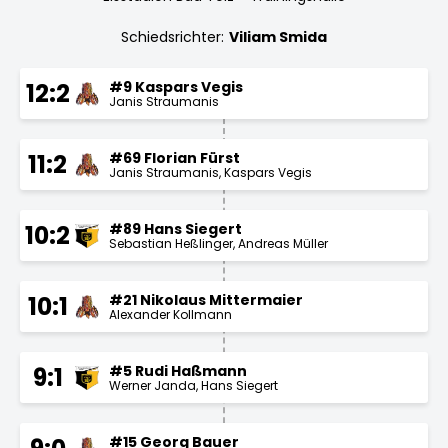
Schiedsrichter:
Viliam Smida
#9 Kaspars Vegis
12:2
Janis Straumanis
#69 Florian Fürst
11:2
Janis Straumanis
Kaspars Vegis
#89 Hans Siegert
10:2
Sebastian Heßlinger
Andreas Müller
#21 Nikolaus Mittermaier
10:1
Alexander Kollmann
#5 Rudi Haßmann
9:1
Werner Janda
Hans Siegert
#15 Georg Bauer