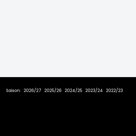
Saison:
2026/27
2025/26
2024/25
2023/24
2022/23
2021/22
2019/20
2018/19
2017/18
2016/17
2015/16
2014/15
2013/14
2012/13
2011/12
2010/11
2009/10
2008/09
2007/08
Home
Regeln
Impressum
Datenschutz