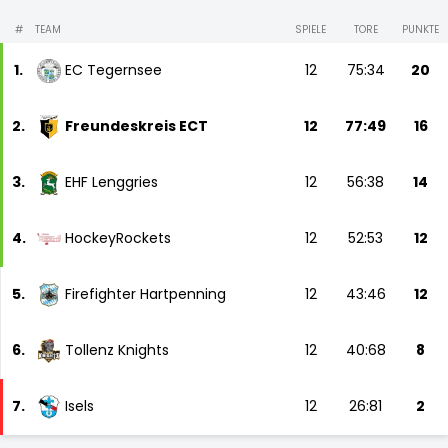
#
TEAM
SPIELE
TORE
PUNKTE
1.
EC Tegernsee
12
75:34
20
2.
Freundeskreis ECT
12
77:49
16
3.
EHF Lenggries
12
56:38
14
4.
HockeyRockets
12
52:53
12
5.
Firefighter Hartpenning
12
43:46
12
6.
Tollenz Knights
12
40:68
8
7.
Isels
12
26:81
2