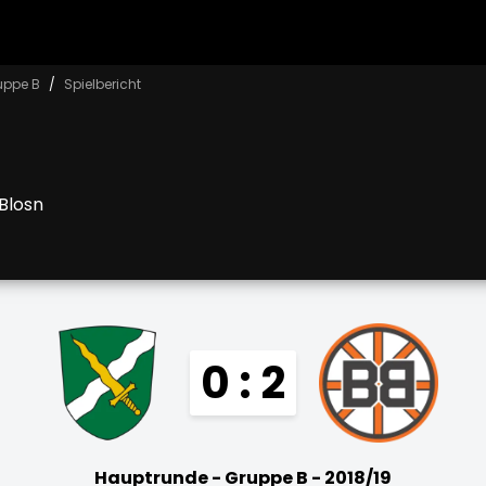
uppe B
Spielbericht
Blosn
0 : 2
Hauptrunde - Gruppe B - 2018/19