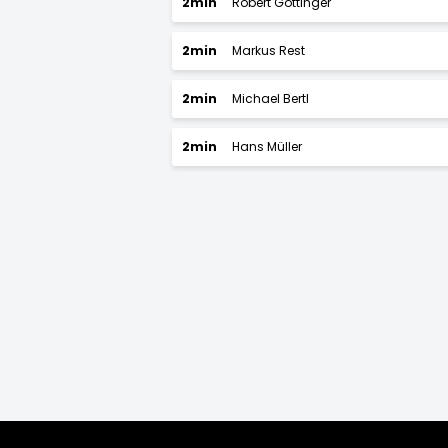
2min
Robert Göttinger
2min
Markus Rest
2min
Michael Bertl
2min
Hans Müller