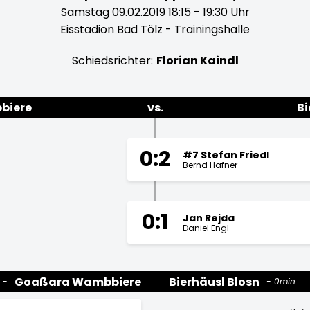
Samstag 09.02.2019 18:15 - 19:30 Uhr
Eisstadion Bad Tölz - Trainingshalle
Schiedsrichter:
Florian Kaindl
biere
vs.
Bi
0:2
#7 Stefan Friedl
Bernd Hafner
0:1
Jan Rejda
Daniel Engl
Goaßara Wambbiere
Bierhäusl Blosn
0min