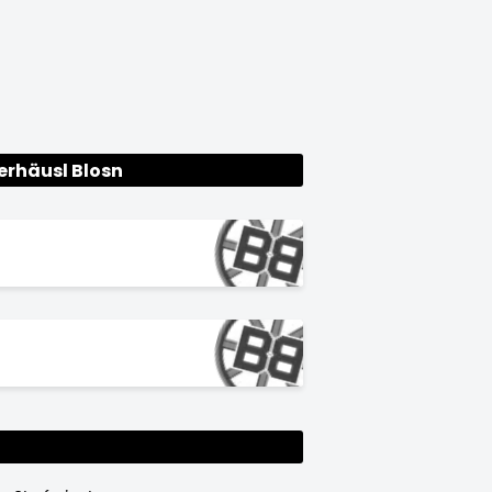
erhäusl Blosn