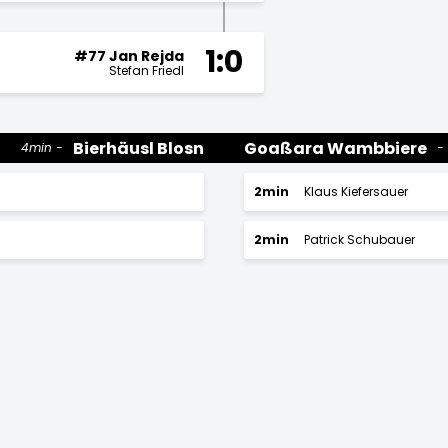
1:0
#77 Jan Rejda
Stefan Friedl
Bierhäusl Blosn
Goaßara Wambbiere
4min
2min
Klaus Kiefersauer
2min
Patrick Schubauer