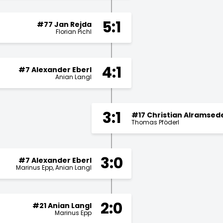
5:1
#77 Jan Rejda
Florian Pichl
4:1
#7 Alexander Eberl
Anian Langl
3:1
#17 Christian Alramsed
Thomas Pföderl
3:0
#7 Alexander Eberl
Marinus Epp
Anian Langl
2:0
#21 Anian Langl
Marinus Epp