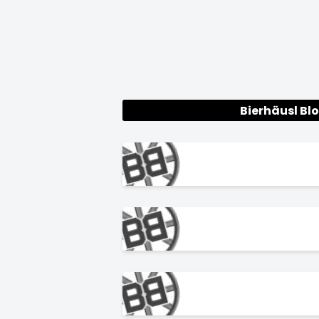
Bierhäusl Bl