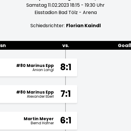
Samstag 11.02.2023 18:15 - 19:30 Uhr
Eisstadion Bad Tölz - Arena
Schiedsrichter:
Florian Kaindl
osn
vs.
Goaß
8:1
#80 Marinus Epp
Anian Langl
7:1
#80 Marinus Epp
Alexander Eberl
6:1
Martin Meyer
Bernd Hafner