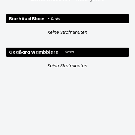
Bierhäusl Blosn
0min
Keine Strafminuten
Goaßara Wambbiere
0min
Keine Strafminuten