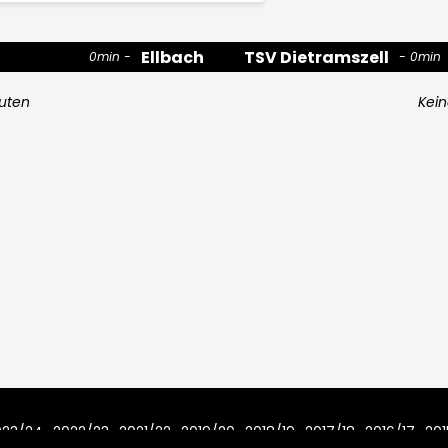
Ellbach
TSV Dietramszell
0min
0min
nuten
Kein
023/24
2022/23
2021/22
2019/20
2018/19
2017/18
2016/17
201