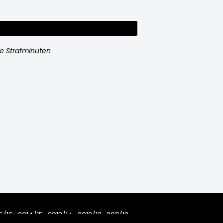
e Strafminuten
5/16
2014/15
2013/14
2012/13
2011/12