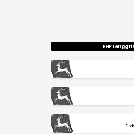
EHF Lenggri
Flor