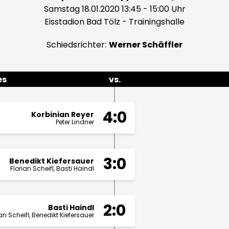
Samstag 18.01.2020 13:45 - 15:00 Uhr
Eisstadion Bad Tölz - Trainingshalle
Schiedsrichter:
Werner Schäffler
es
vs.
4:0
Korbinian Reyer
Peter Lindner
3:0
Benedikt Kiefersauer
Florian Scheifl
Basti Haindl
2:0
Basti Haindl
ian Scheifl
Benedikt Kiefersauer