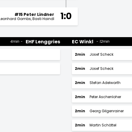
1:0
#15 Peter Lindner
Leonhard Gambs
Basti Haindl
EHF Lenggries
EC Winkl
4min
12min
2min
Josef Scheck
2min
Josef Scheck
2min
Stefan Adelwarth
2min
Peter Aschenloher
2min
Georg Gilgenrainer
2min
Martin Schöttel