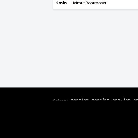
2min
Helmut Rohrmoser
Saison:
2026/27
2025/26
2024/25
2
2010/11
2009/10
2008/09
200
© 