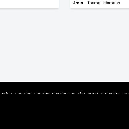
2min
Thomas Hörmann
023/24
2022/23
2021/22
2019/20
2018/19
2017/18
2016/17
201
7/08
Home
Regeln
Impressum
Datenschutz
2006 - 2026 www.toms-hockey-league.de Alle Rechte vorbehal