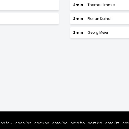
2min
Thomas Immle
2min
Florian Kaindl
2min
Georg Meier
023/24
2022/23
2021/22
2019/20
2018/19
2017/18
2016/17
201