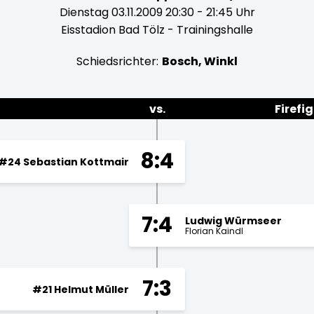
Dienstag 03.11.2009 20:30 - 21:45 Uhr
Eisstadion Bad Tölz - Trainingshalle
Schiedsrichter:
Bosch, Winkl
vs.
Firefi
8:4
#24 Sebastian Kottmair
7:4
Ludwig Würmseer
Florian Kaindl
7:3
#21 Helmut Müller