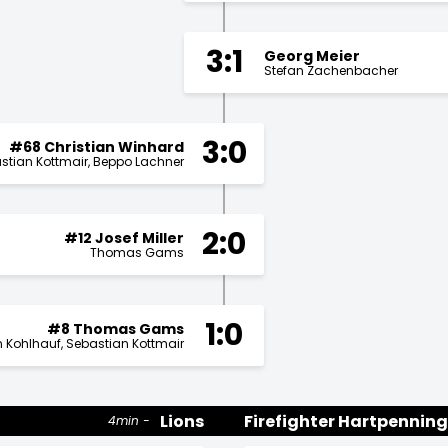
3:1
Georg Meier
Stefan Zachenbacher
3:0
#68 Christian Winhard
stian Kottmair
Beppo Lachner
2:0
#12 Josef Miller
Thomas Gams
1:0
#8 Thomas Gams
n Kohlhauf
Sebastian Kottmair
Lions
Firefighter Hartpenning
4min