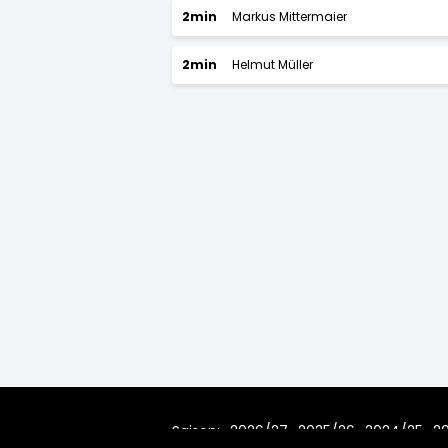
2min
Markus Mittermaier
2min
Helmut Müller
Saison:
2026/27
2025/26
2024/25
2