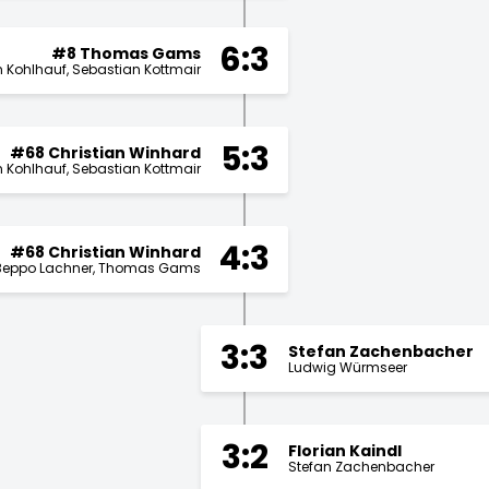
6:3
#8 Thomas Gams
n Kohlhauf
Sebastian Kottmair
5:3
#68 Christian Winhard
n Kohlhauf
Sebastian Kottmair
4:3
#68 Christian Winhard
Beppo Lachner
Thomas Gams
3:3
Stefan Zachenbacher
Ludwig Würmseer
3:2
Florian Kaindl
Stefan Zachenbacher