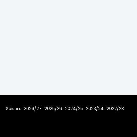
Saison:
2026/27
2025/26
2024/25
2023/24
2022/23
2021/22
2019/20
2018/19
2017/18
2016/17
2015/16
2014/15
2013/14
2012/13
2011/12
2010/11
2009/10
2008/09
2007/08