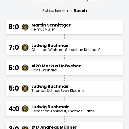
Schiedsrichter:
Bosch
Martin Schnittger
8:0
Helmut Müller
Ludwig Buchmair
7:0
Christian Winhard
Sebastian Kohlhauf
#20 Markus Hofweber
6:0
Hans Winhard
Ludwig Buchmair
5:0
Thomas Kettner
Sven Klockner
Ludwig Buchmair
4:0
Sebastian Kohlhauf
Thomas Gams
#17 Andreas Männer