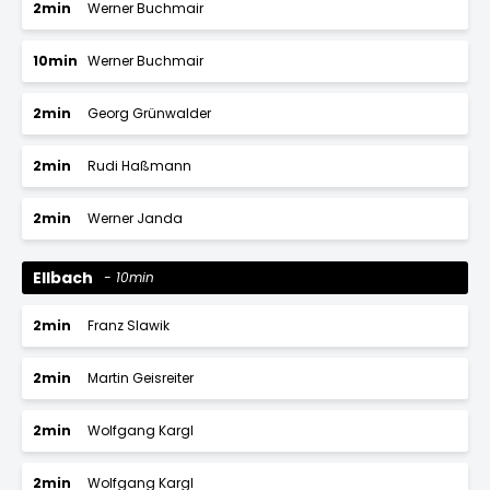
2min
Werner Buchmair
10min
Werner Buchmair
2min
Georg Grünwalder
2min
Rudi Haßmann
2min
Werner Janda
Ellbach
10min
2min
Franz Slawik
2min
Martin Geisreiter
2min
Wolfgang Kargl
2min
Wolfgang Kargl