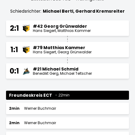
Schiedsrichter:
Michael Bertl, Gerhard Kremsreiter
#42 Georg Grünwalder
2:1
Hans Siegert
Matthias Kammer
#79 Matthias Kammer
1:1
Hans Siegert
Georg Grünwalder
#21 Michael Schmid
0:1
Benedikt Gerg
Michael Teltscher
Freundeskreis ECT
22min
2min
Werner Buchmair
2min
Werner Buchmair