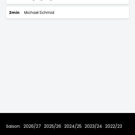
2min
Michael Schmid
Saison:
2026/27
2025/26
2024/25
2023/24
2022/23
2021/22
2019/20
2018/19
2017/18
2016/17