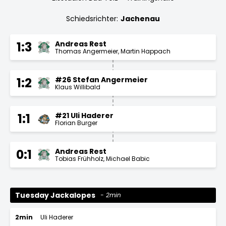
Schiedsrichter:
Jachenau
Andreas Rest
1:3
Thomas Angermeier
Martin Happach
#26 Stefan Angermeier
1:2
Klaus Willibald
#21 Uli Haderer
1:1
Florian Burger
Andreas Rest
0:1
Tobias Frühholz
Michael Babic
Tuesday Jackalopes
2min
2min
Uli Haderer