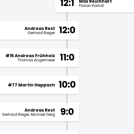
12:1
Max Reichhart
Florian Kaindl
12:0
Andreas Rest
Gerhard Rieger
11:0
#16 Andreas Frühholz
Thomas Angermeier
10:0
#77 Martin Happach
9:0
Andreas Rest
Gerhard Rieger
Michael Gerg