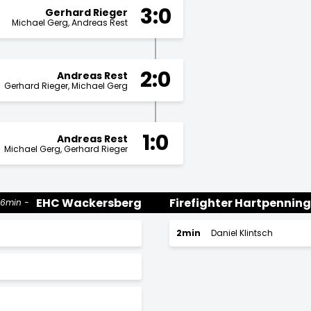
3:0
Gerhard Rieger
Michael Gerg
Andreas Rest
2:0
Andreas Rest
Gerhard Rieger
Michael Gerg
1:0
Andreas Rest
Michael Gerg
Gerhard Rieger
EHC Wackersberg
Firefighter Hartpenning
6min
2min
Daniel Klintsch