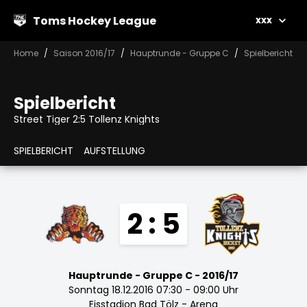
Toms Hockey League
xxx
Home
Saison 2016/17
Hauptrunde - Gruppe C
Spielbericht
Spielbericht
Street Tiger 2:5 Tollenz Knights
SPIELBERICHT
AUFSTELLUNG
2 : 5
Hauptrunde - Gruppe C - 2016/17
Sonntag 18.12.2016 07:30 - 09:00 Uhr
Eisstadion Bad Tölz - Arena