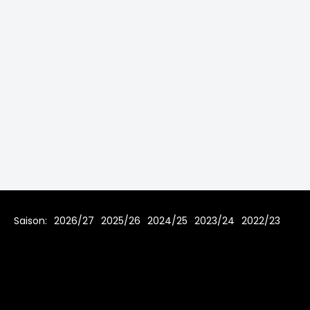
Saison:
2026/27
2025/26
2024/25
2023/24
2022/23
2021/22
2019/20
2018/19
2017/18
2016/17
2015/16
2014/15
2013/14
2012/13
2011/12
2010/11
2009/10
2008/09
2007/08