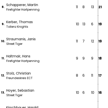
Schapperer, Martin
11
8
13
21
8.
Firefighter Hartpenning
Kerber, Thomas
10
13
6
19
9.
Tollenz Knights
Straumanis, Janis
11
7
12
19
10.
Street Tiger
Haltmair, Hans
9
9
9
18
11.
Firefighter Hartpenning
Stolz, Christian
8
6
11
17
12.
Freundeskreis ECT
Hoyer, Sebastian
10
6
10
16
13.
Street Tiger
Kirschbauer, Harald