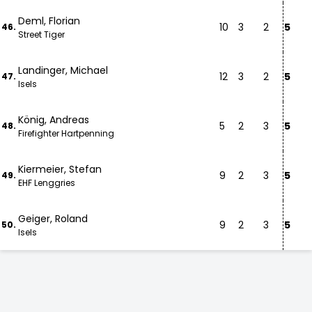
Deml, Florian
10
3
2
5
46.
Street Tiger
Landinger, Michael
12
3
2
5
47.
Isels
König, Andreas
5
2
3
5
48.
Firefighter Hartpenning
Kiermeier, Stefan
9
2
3
5
49.
EHF Lenggries
Geiger, Roland
9
2
3
5
50.
Isels