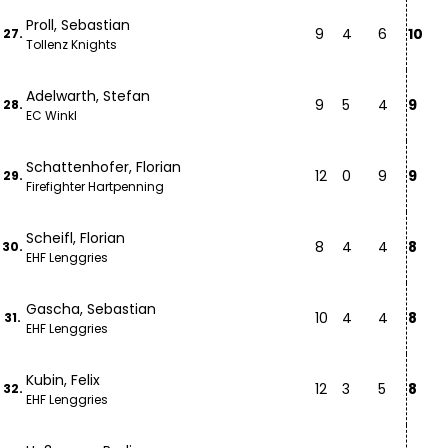
Proll, Sebastian
9
4
6
10
27.
Tollenz Knights
Adelwarth, Stefan
9
5
4
9
28.
EC Winkl
Schattenhofer, Florian
12
0
9
9
29.
Firefighter Hartpenning
Scheifl, Florian
8
4
4
8
30.
EHF Lenggries
Gascha, Sebastian
10
4
4
8
31.
EHF Lenggries
Kubin, Felix
12
3
5
8
32.
EHF Lenggries