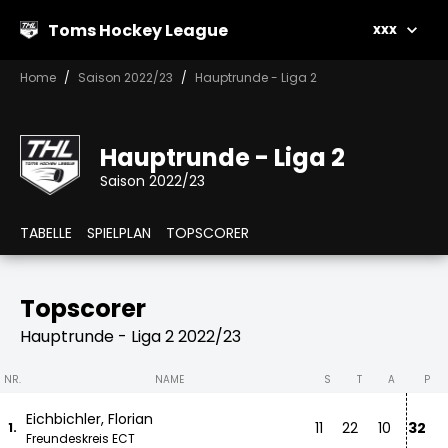
Toms Hockey League
xxx
Home
Saison 2022/23
Hauptrunde - Liga 2
Hauptrunde - Liga 2
Saison 2022/23
TABELLE
SPIELPLAN
TOPSCORER
Topscorer
Hauptrunde - Liga 2 2022/23
NR.
NAME
S
T
A
P
Eichbichler, Florian
11
22
10
32
1.
Freundeskreis ECT