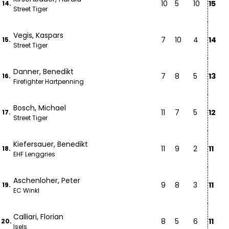
10
5
10
15
14.
Street Tiger
Vegis, Kaspars
7
10
4
14
15.
Street Tiger
Danner, Benedikt
7
8
5
13
16.
Firefighter Hartpenning
Bosch, Michael
11
7
5
12
17.
Street Tiger
Kiefersauer, Benedikt
11
9
2
11
18.
EHF Lenggries
Aschenloher, Peter
9
8
3
11
19.
EC Winkl
Calliari, Florian
8
5
6
11
20.
Isels