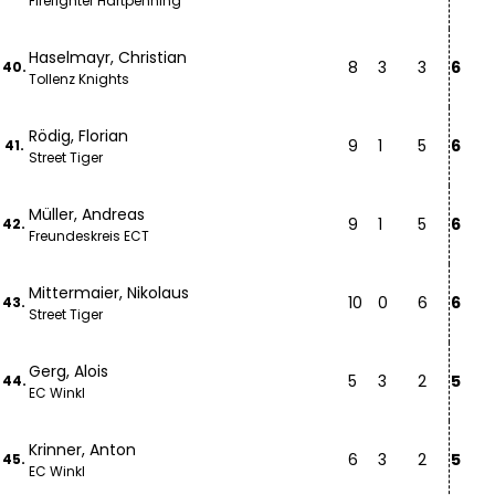
Firefighter Hartpenning
Haselmayr, Christian
8
3
3
6
40.
Tollenz Knights
Rödig, Florian
9
1
5
6
41.
Street Tiger
Müller, Andreas
9
1
5
6
42.
Freundeskreis ECT
Mittermaier, Nikolaus
10
0
6
6
43.
Street Tiger
Gerg, Alois
5
3
2
5
44.
EC Winkl
Krinner, Anton
6
3
2
5
45.
EC Winkl