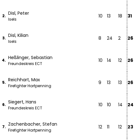
Disl, Peter
10
13
18
31
2.
Isels
Disl, Kilian
8
24
2
26
3.
Isels
Heßlinger, Sebastian
10
14
12
26
4.
Freundeskreis ECT
Reichhart, Max
9
13
13
26
5.
Firefighter Hartpenning
Siegert, Hans
10
10
14
24
6.
Freundeskreis ECT
Zachenbacher, Stefan
12
11
12
23
7.
Firefighter Hartpenning