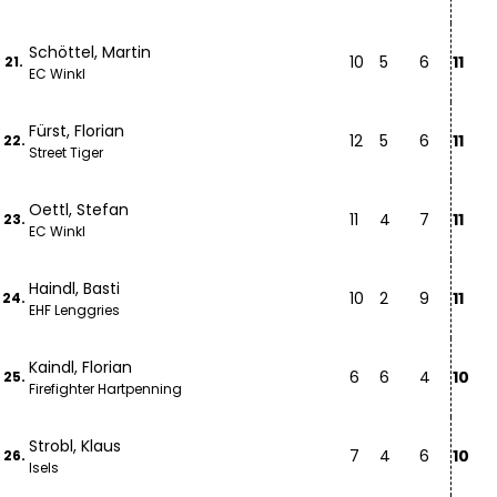
Schöttel, Martin
10
5
6
11
21.
EC Winkl
Fürst, Florian
12
5
6
11
22.
Street Tiger
Oettl, Stefan
11
4
7
11
23.
EC Winkl
Haindl, Basti
10
2
9
11
24.
EHF Lenggries
Kaindl, Florian
6
6
4
10
25.
Firefighter Hartpenning
Strobl, Klaus
7
4
6
10
26.
Isels