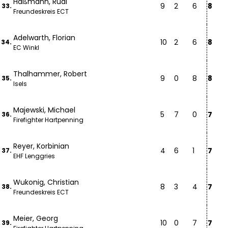
Haßmann, Rudi
9
2
6
8
33.
Freundeskreis ECT
Adelwarth, Florian
10
2
6
8
34.
EC Winkl
Thalhammer, Robert
9
0
8
8
35.
Isels
Majewski, Michael
5
7
0
7
36.
Firefighter Hartpenning
Reyer, Korbinian
4
6
1
7
37.
EHF Lenggries
Wukonig, Christian
8
3
4
7
38.
Freundeskreis ECT
Meier, Georg
10
0
7
7
39.