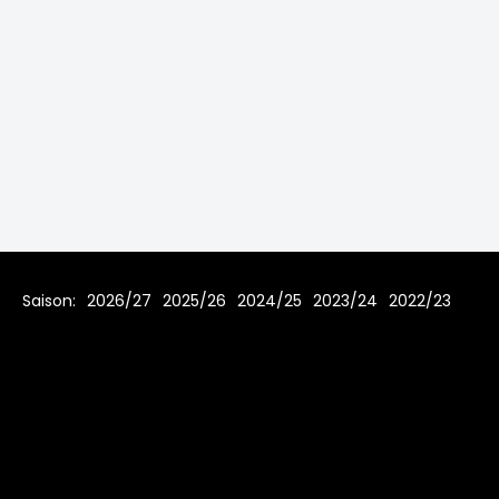
Saison:
2026/27
2025/26
2024/25
2023/24
2022/23
2021/22
2019/20
2018/19
2017/18
2016/17
2015/16
2014/15
2013/14
2012/13
2011/12
2010/11
2009/10
2008/09
2007/08
Home
Regeln
Impressum
Datenschutz
© 2006 - 2026 www.toms-hockey-league.de Alle Rechte