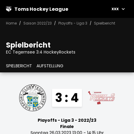
Toms Hockey League
xxx
Home
Saison 2022/23
Playoffs - Liga 3
Spielbericht
Spielbericht
EC Tegernsee 3:4 HockeyRockets
SPIELBERICHT
AUFSTELLUNG
3 : 4
Playoffs - Liga 3 - 2022/23
Finale
Sonntag 26.03.2023 13:00 - 14:15 Uhr