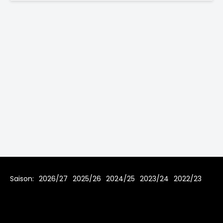
Saison:
2026/27
2025/26
2024/25
2023/24
2022/23
2021/22
2019/20
2018/19
2017/18
2016/17
2015/16
2014/15
2013/14
2012/13
2011/12
2010/11
2009/10
2008/09
2007/08