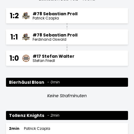
#78 Sebastian Proll
1:2
Patrick Czapla
#78 Sebastian Proll
1:1
Ferdinand Oswald
#17 Stefan Walter
1:0
Stefan Friedl
Bierhäusl Blosn
0min
Keine Strafminuten
Tollenz Knights
2min
2min
Patrick Czapla