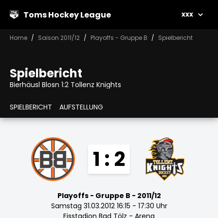
Toms Hockey League
xxx
Home
Saison 2011/12
Playoffs - Gruppe B
Spielbericht
Spielbericht
Bierhäusl Blosn 1:2 Tollenz Knights
SPIELBERICHT
AUFSTELLUNG
1 : 2
Playoffs - Gruppe B - 2011/12
Samstag 31.03.2012 16:15 - 17:30 Uhr
Eisstadion Bad Tölz - Arena