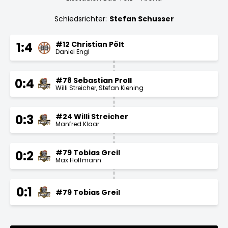
Schiedsrichter:
Stefan Schusser
#12 Christian Pölt
1:4
Daniel Engl
#78 Sebastian Proll
0:4
Willi Streicher
Stefan Kiening
#24 Willi Streicher
0:3
Manfred Klaar
#79 Tobias Greil
0:2
Max Hoffmann
0:1
#79 Tobias Greil