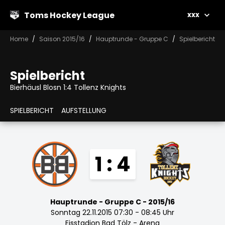
Toms Hockey League
xxx
Home
Saison 2015/16
Hauptrunde - Gruppe C
Spielbericht
Spielbericht
Bierhäusl Blosn 1:4 Tollenz Knights
SPIELBERICHT
AUFSTELLUNG
1 : 4
Hauptrunde - Gruppe C - 2015/16
Sonntag 22.11.2015 07:30 - 08:45 Uhr
Eisstadion Bad Tölz - Arena