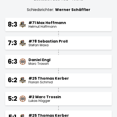
Schiedsrichter:
Werner Schäffler
#71 Max Hoffmann
8:3
Helmut Hoffmann
#78 Sebastian Proll
7:3
Stefan Maxa
Daniel Engl
6:3
Marc Trossin
#25 Thomas Kerber
6:2
Florian Schmid
#2 Marc Trossin
5:2
Lukas Högger
#25 Thomas Kerber