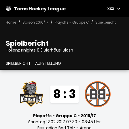
Toms Hockey League
xxx
Home
Saison 2016/17
Playoffs - Gruppe C
Spielbericht
Spielbericht
Tollenz Knights 8:3 Bierhäusl Blosn
SPIELBERICHT
AUFSTELLUNG
8 : 3
Playoffs - Gruppe C - 2016/17
Sonntag 12.02.2017 07:30 - 08:45 Uhr
Eisstadion Bad Tölz - Arena