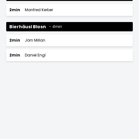
2min
Manfred Kerber
Bierhäusl Blosn
4min
2min
Jörn Millan
2min
Daniel Engl