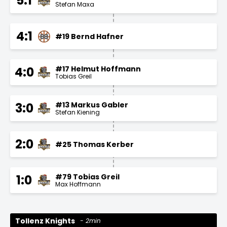
5:1
Stefan Maxa
4:1
#19 Bernd Hafner
#17 Helmut Hoffmann
4:0
Tobias Greil
#13 Markus Gabler
3:0
Stefan Kiening
2:0
#25 Thomas Kerber
#79 Tobias Greil
1:0
Max Hoffmann
Tollenz Knights
2min