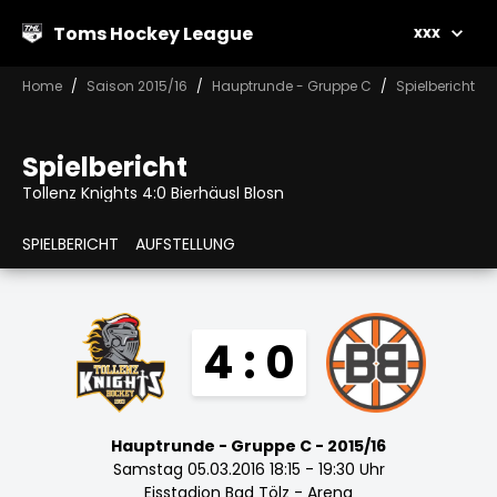
Toms Hockey League
xxx
Home
Saison 2015/16
Hauptrunde - Gruppe C
Spielbericht
Spielbericht
Tollenz Knights 4:0 Bierhäusl Blosn
SPIELBERICHT
AUFSTELLUNG
4 : 0
Hauptrunde - Gruppe C - 2015/16
Samstag 05.03.2016 18:15 - 19:30 Uhr
Eisstadion Bad Tölz - Arena