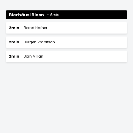
Bierhäusl Blosn
6min
2min
Bernd Hafner
2min
Jürgen Vrabitsch
2min
Jörn Millan