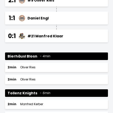
2:1
#9 Oliver Ries
1:1
Daniel Engl
0:1
#21 Manfred Klaar
Bierhäusl Blosn
4min
2min
Oliver Ries
2min
Oliver Ries
Tollenz Knights
6min
2min
Manfred Kerber