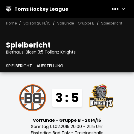
Toms Hockey League
xxx
Home
Saison 2014/15
Vorrunde - Gruppe B
Spielbericht
Spielbericht
Bierhäusl Blosn 3:5 Tollenz Knights
SPIELBERICHT
AUFSTELLUNG
3 : 5
Vorrunde - Gruppe B - 2014/15
Sonntag 01.02.2015 20:00 - 21:15 Uhr
Eisstadion Bad Tölz - Trainingshalle