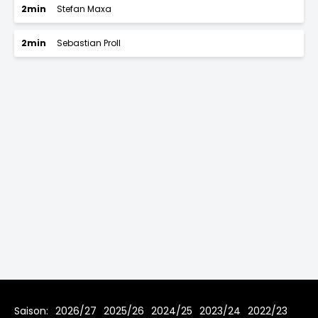
2min
Stefan Maxa
2min
Sebastian Proll
Saison:
2026/27
2025/26
2024/25
2023/24
2022/23