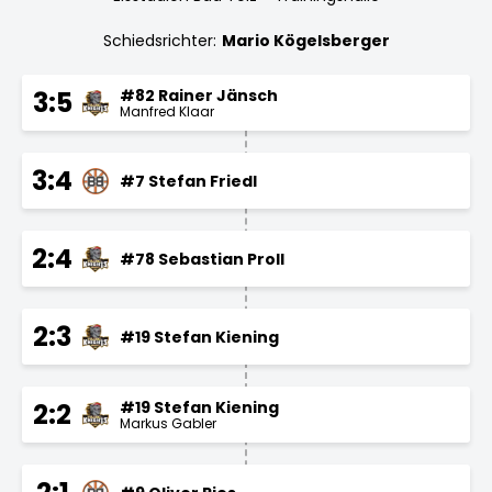
Schiedsrichter:
Mario Kögelsberger
#82 Rainer Jänsch
3:5
Manfred Klaar
3:4
#7 Stefan Friedl
2:4
#78 Sebastian Proll
2:3
#19 Stefan Kiening
#19 Stefan Kiening
2:2
Markus Gabler