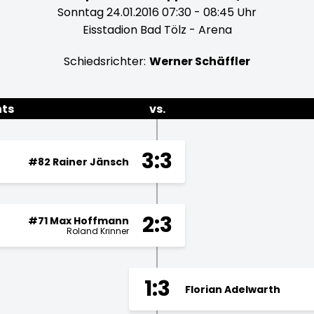
Sonntag 24.01.2016 07:30 - 08:45 Uhr
Eisstadion Bad Tölz - Arena
Schiedsrichter:
Werner Schäffler
hts
vs.
3:3
#82 Rainer Jänsch
2:3
#71 Max Hoffmann
Roland Krinner
1:3
Florian Adelwarth