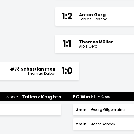
1:2
Anton Gerg
Tobias Gascha
1:1
Thomas Müller
Alois Gerg
1:0
#78 Sebastian Proll
Thomas Kerber
Tollenz Knights
EC Winkl
2min
4min
2min
Georg Gilgenrainer
2min
Josef Scheck