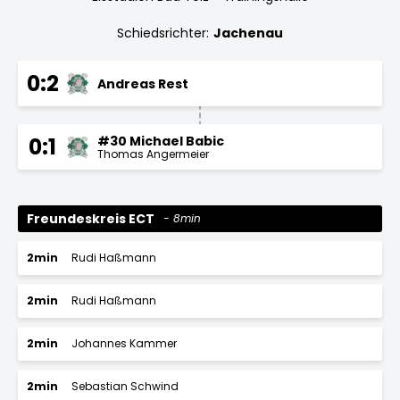
Schiedsrichter:
Jachenau
0:2
Andreas Rest
#30 Michael Babic
0:1
Thomas Angermeier
Freundeskreis ECT
8min
2min
Rudi Haßmann
2min
Rudi Haßmann
2min
Johannes Kammer
2min
Sebastian Schwind